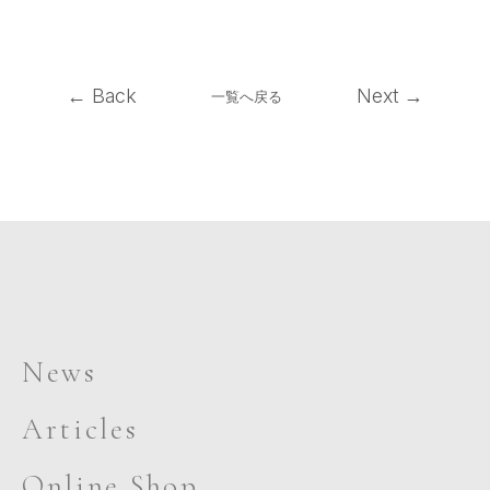
← Back
Next →
一覧へ戻る
News
Articles
Online Shop