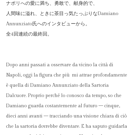
ナポリへの愛に満ち、勇敢で、献身的で、
人間味に溢れ、ときに茶目っ気たっぷりなDamiano
Annunziato氏へのインタビューから。
全4回連続の最終回。
Dopo anni passati a osservare da vicino la città di
Napoli, oggi la figura che più mi attrae profondamente
è quella di Damiano Annunziato della Sartoria
Dalcuore. Proprio perché lo conosco da tempo, so che
Damiano guarda costantemente al futuro — cinque,
dieci anni avanti — tracciando una visione chiara di ciò
che la sartoria dovrebbe diventare. E ha saputo guidarla