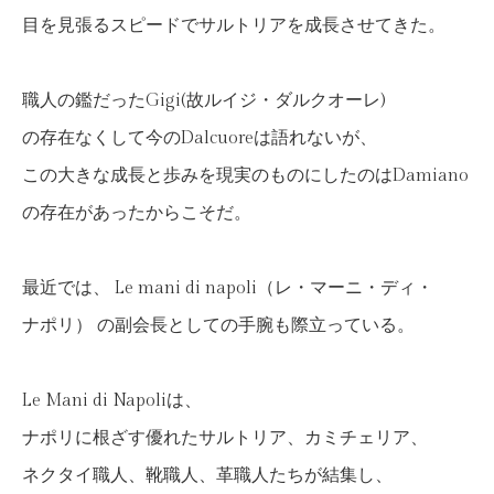
目を見張るスピードでサルトリアを成長させてきた。
職人の鑑だったGigi(故ルイジ・ダルクオーレ)
の存在なくして今のDalcuoreは語れないが、
この大きな成長と歩みを現実のものにしたのはDamiano
の存在があったからこそだ。
最近では、 Le mani di napoli（レ・マーニ・ディ・
ナポリ） の副会長としての手腕も際立っている。
Le Mani di Napoliは、
ナポリに根ざす優れたサルトリア、カミチェリア、
ネクタイ職人、靴職人、革職人たちが結集し、