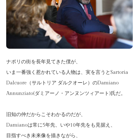
ナポリの街を長年見てきた僕が、
いま一番強く惹かれている人物は、実を言うとSartoria
Dalcuore（サルトリア ダルクオーレ）のDamiano
Annunziato(ダミアーノ・アンヌンツィアート)氏だ。
旧知の仲だからこそわかるのだが、
Damianoは常に5年先、いや10年先をも見据え、
目指すべき未来像を描きながら、