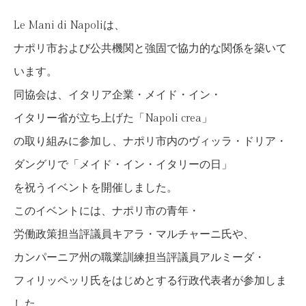
Le Mani di Napoliは、
ナポリ市および公共機関と強固で協力的な関係を築いて
います。
同協会は、イタリア企業・メイド・イン・
イタリー省が立ち上げた「Napoli crea」
の取り組みに参加し、ナポリ市内のヴィッラ・ドリア・
ダングリで「メイド・イン・イタリーの日」
を祝うイベントを開催しました。
このイベントには、ナポリ市の青年・
労働政策担当評議員キアラ・マルチャーニ氏や、
カンパーニア州の職業訓練担当評議員アルミーダ・
フィリッペッリ氏をはじめとする行政代表者が参加しま
した。