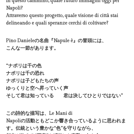
In questo cammino, quale futuro immagini oggi per
Napoli?
Attraverso questo progetto, quale visione di città stai
delineando e quali speranze cerchi di coltivare?
Pino Danieleの名曲『Napule è』の冒頭には、
こんな一節があります。
“ナポリは千の色
ナポリは千の恐れ
ナポリは子どもたちの声
ゆっくりと空へ昇っていく声
そして君は知っている 君は決してひとりではない
”
この詩的な描写は、Le Mani di
Napoliの活動ともどこか響き合っているように思われま
す。伝統という豊かな“色”を守りながら、