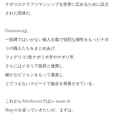
ナポリのクラフツマンシップを世界に広めるために設立
された団体だ。
Damianoは、
一筋縄ではいかない個人主義で強烈な個性をもったナポ
リの職人たちをまとめあげ、
フェデリコ2世ナポリ大学やナポリ市、
さらにはイタリア政府と連携し、
確かなビジョンをもって邁進し、
とてつもないスピードで協会を発展させている。
これからAfterhoursではLe mani di
Napoliを追っていきたいが、まずは、