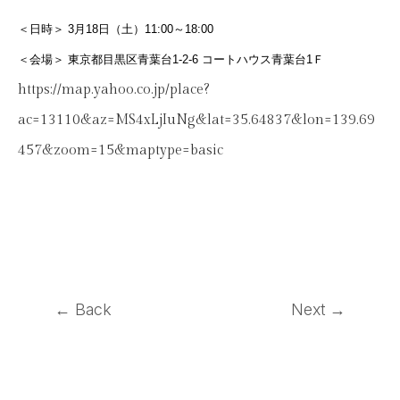
＜日時＞
3
月
18
日（土）
11:00
～
18:00
＜会場＞ 東京都目黒区青葉台
1-2-6
コートハウス青葉台
1
Ｆ
https://map.yahoo.co.jp/place?
ac=13110&az=MS4xLjIuNg&lat=35.64837&lon=139.69
457&zoom=15&maptype=basic
← Back
Next →